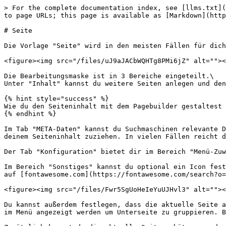
> For the complete documentation index, see [llms.txt](
to page URLs; this page is available as [Markdown](http
# Seite

Die Vorlage "Seite" wird in den meisten Fällen für dich
<figure><img src="/files/uJ9aJACbWQHTg8PMi6jZ" alt=""><
Die Bearbeitungsmaske ist in 3 Bereiche eingeteilt.\

Unter "Inhalt" kannst du weitere Seiten anlegen und den
{% hint style="success" %}

Wie du den Seiteninhalt mit dem Pagebuilder gestaltest 
{% endhint %}

Im Tab "META-Daten" kannst du Suchmaschinen relevante D
deinem Seiteninhalt zuziehen. In vielen Fällen reicht d
Der Tab "Konfiguration" bietet dir im Bereich "Menü-Zuw
Im Bereich "Sonstiges" kannst du optional ein Icon fest
auf [fontawesome.com](https://fontawesome.com/search?o=
<figure><img src="/files/Fwr5SgUoHeIeYuUJHvl3" alt=""><
Du kannst außerdem festlegen, dass die aktuelle Seite a
im Menü angezeigt werden um Unterseite zu gruppieren. B