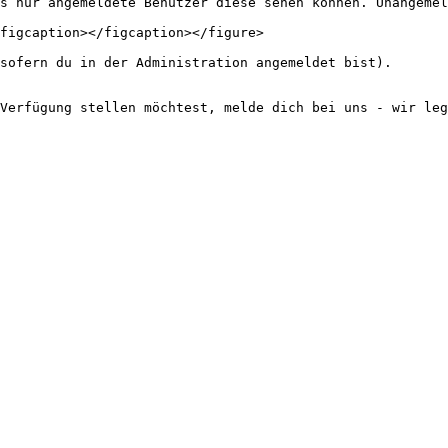
s nur angemeldete Benutzer diese sehen können. Unangemel
figcaption></figcaption></figure>

sofern du in der Administration angemeldet bist).

Verfügung stellen möchtest, melde dich bei uns - wir leg