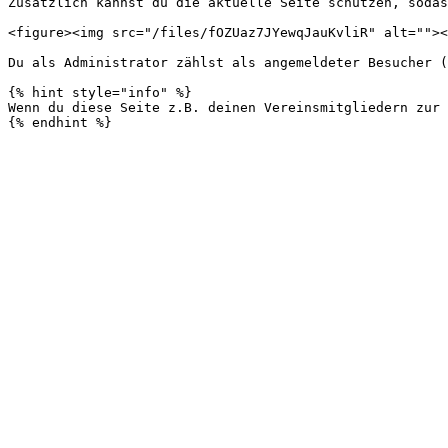
Zusätzlich kannst du die aktuelle Seite schützen, sodas
<figure><img src="/files/fOZUaz7JYewqJauKvliR" alt=""><
Du als Administrator zählst als angemeldeter Besucher (
{% hint style="info" %}

Wenn du diese Seite z.B. deinen Vereinsmitgliedern zur 