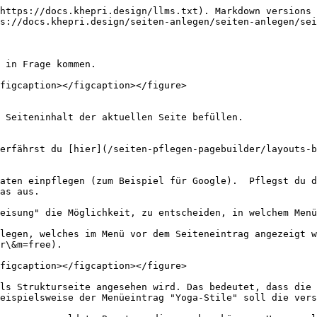
https://docs.khepri.design/llms.txt). Markdown versions 
s://docs.khepri.design/seiten-anlegen/seiten-anlegen/sei
 in Frage kommen.

figcaption></figcaption></figure>

 Seiteninhalt der aktuellen Seite befüllen.

erfährst du [hier](/seiten-pflegen-pagebuilder/layouts-b
aten einpflegen (zum Beispiel für Google).  Pflegst du d
as aus.

eisung" die Möglichkeit, zu entscheiden, in welchem Menü
legen, welches im Menü vor dem Seiteneintrag angezeigt w
r\&m=free).

figcaption></figcaption></figure>

ls Strukturseite angesehen wird. Das bedeutet, dass die 
eispielsweise der Menüeintrag "Yoga-Stile" soll die vers